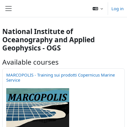
Skip to main content
Log in
Side panel
National Institute of
Oceanography and Applied
Geophysics - OGS
Available courses
MARCOPOLIS - Training sui prodotti Copernicus Marine
Service